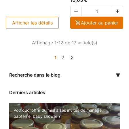


afficher les détails

Ajouter au panier
Affichage 1-12 de 17 article(s)
1
2

Recherche dans le blog
Derniers articles
Pourquoi offrir du miel à ses invités de mariage,
Propolis : le trésor caché de la ruche pour votre santé
Qu'est ce que le miel en rayon et pourquoi en manger
baptême, baby shower ?
?