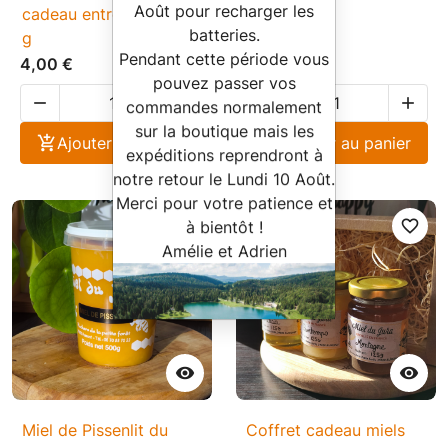
Août pour recharger les
cadeau entreprise - 125
7,50 €
batteries.
g
Pendant cette période vous
4,00 €
pouvez passer vos




commandes normalement
sur la boutique mais les

Ajouter au panier

Ajouter au panier
expéditions reprendront à
notre retour le Lundi 10 Août.
Merci pour votre patience et
favorite_border
favorite_border
à bientôt !
Amélie et Adrien


Miel de Pissenlit du
Coffret cadeau miels