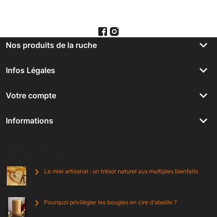
keyboard_arrow_down
Nos produits de la ruche
keyboard_arrow_down
Infos Légales
keyboard_arrow_down
Votre compte
keyboard_arrow_down
Informations
Derniers articles
chevron_right
Le miel artisanal : un trésor naturel aux multiples bienfaits
chevron_right
Pourquoi privilégier les bougies en cire d'abeille ?