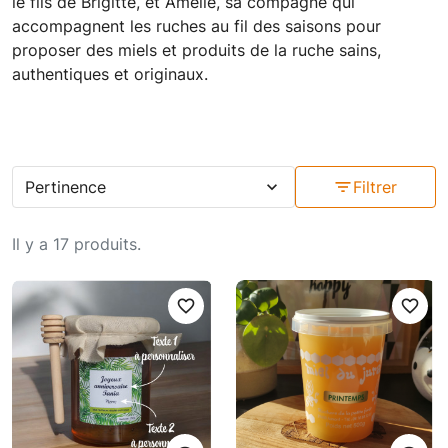
le fils de Brigitte, et Amélie, sa compagne qui
accompagnent les ruches au fil des saisons pour
proposer des miels et produits de la ruche sains,
authentiques et originaux.
Pertinence
expand_more
filter_list
Filtrer
Il y a 17 produits.
favorite_border
favorite_border